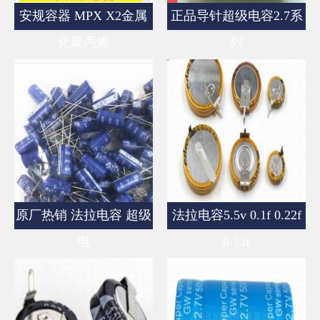
安规容器 MPX X2金属
正品导针超级电容2.7系
化聚丙烯
列
原厂热销 法拉电容 超级
法拉电容5.5v 0.1f 0.22f
电
0.33f