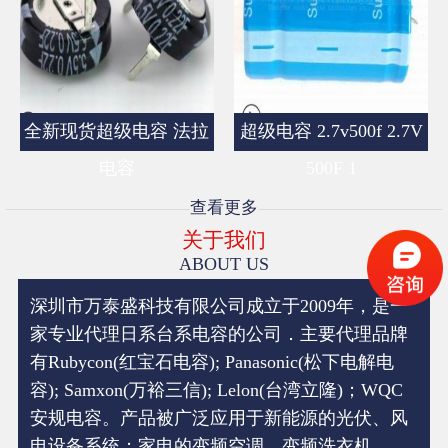
全新现货超级电容 法拉
超级电容 2.7v500f 2.7V
电容
500F 1
查看更多
关于我们
ABOUT US
深圳市万泰盛科技有限公司成立于2009年，是一
家专业代理日系台系电容的公司．主要代理品牌
有Rubycon(红宝石电容); Panasonic(松下电解电
容); Samxon(万裕三信); Lelon(台湾立隆)；WQC
安规电容。产品被广泛应用于新能源的光伏、风
电设备系统；家电的变频空调，变频洗衣机，