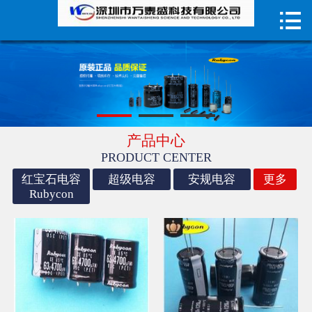

首页

产品中心
荣誉资质
技术指导
产品中心
PRODUCT CENTER
成功案例
红宝石电容
超级电容
安规电容
更多
Rubycon
电容器
关于我们
联系我们