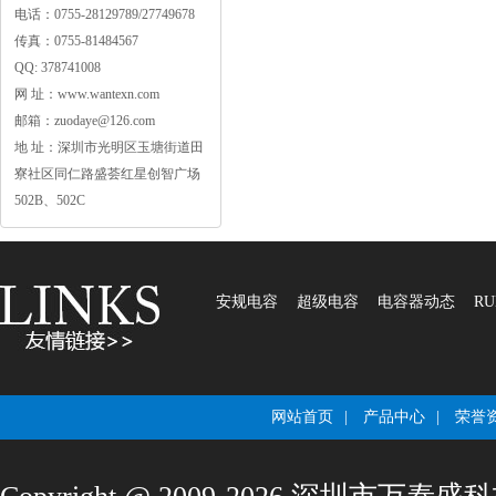
电话：0755-28129789/27749678
传真：0755-81484567
QQ:378741008
网址：www.wantexn.com
邮箱：zuodaye@126.com
地址：深圳市光明区玉塘街道田
寮社区同仁路盛荟红星创智广场
502B、502C
安规电容
超级电容
电容器动态
RU
网站首页
|
产品中心
|
荣誉