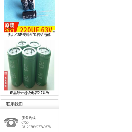
贴片CBB安规红宝石铝电解
正品导针超级电容2.7系列
联系我们
服务热线
0755-
28129789/27749678