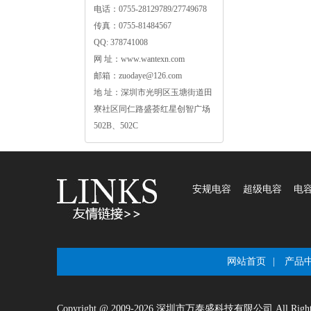
电话：0755-28129789/27749678
传真：0755-81484567
QQ:378741008
网址：www.wantexn.com
邮箱：zuodaye@126.com
地址：深圳市光明区玉塘街道田
寮社区同仁路盛荟红星创智广场
502B、502C
安规电容
超级电容
电
网站首页
|
产品
Copyright@2009-2026深圳市万泰盛科技有限公司AllRight