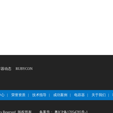
容器动态
RUBYCON
中心
|
荣誉资质
|
技术指导
|
成功案例
|
电容器
|
关于我们
|
sReserved.版权所有
备案号：
粤ICP备17054785号-1