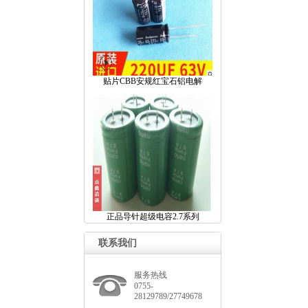
贴片CBB安规红宝石铝电解
正品导针超级电容2.7系列
联系我们
服务热线
0755-
28129789/27749678