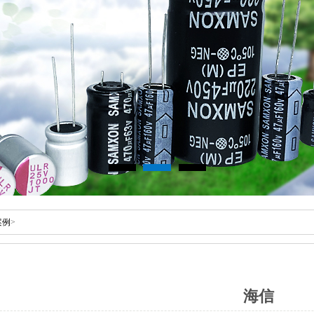
案例
>
海信