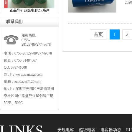
2020
正品导针超级电容2.7系列
联系我们
首页
1
2
服务热线
0755-
28129789/27749678
电话：0755-28129789/27749678
传真：0755-81484567
QQ:378741008
网址：www.wantexn.com
邮箱：zuodaye@126.com
地址：深圳市光明区玉塘街道田
寮社区同仁路盛荟红星创智广场
502B、502C
安规电容
超级电容
电容器动态
RU