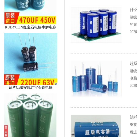
什
超级
的充
RUBYCON红宝石电解牛解电容
2020
超
超级
电脑
2020
贴片CBB安规红宝石铝电解
法
继双
质进