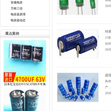
容器业
安规电容
2020
万裕三信
电容器原理
电容器动态
特
重点案例
21
拉对
2020
超
风华
日本红宝石63VUSC4700UF牛角
产，
2020