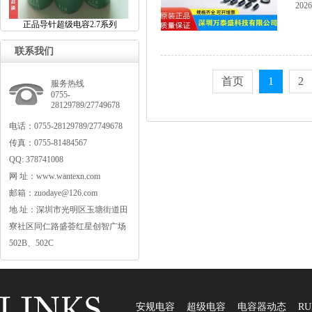
2026
正品导针超级电容2.7系列
联系我们
首页
1
2
服务热线
0755-
28129789/27749678
电话：0755-28129789/27749678
传真：0755-81484567
QQ:378741008
网址：www.wantexn.com
邮箱：zuodaye@126.com
地址：深圳市光明区玉塘街道田
寮社区同仁路盛荟红星创智广场
502B、502C
安规电容
超级电容
电容器动态
RU