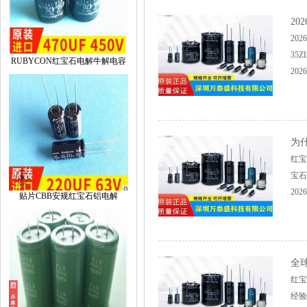
2
20
35
RUBYCON红宝石电解牛解电容
2026
为
红宝
宝石
2026
贴片CBB安规红宝石铝电解
全
红宝
经验