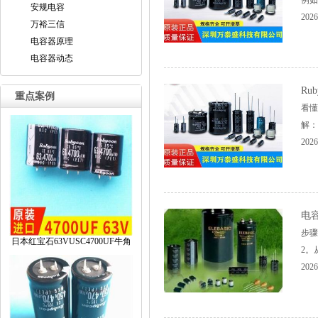
例如
安规电容
2026
万裕三信
电容器原理
电容器动态
Ru
重点案例
看懂
解：..
2026
电
步骤
日本红宝石63VUSC4700UF牛角
2。
2026