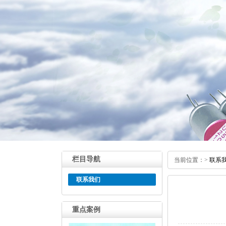
栏目导航
当前位置：
>
联系
联系我们
重点案例