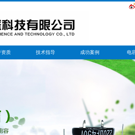
誉资质
技术指导
成功案例
电