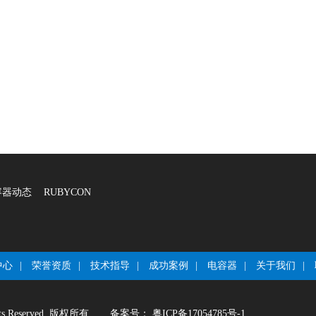
容器动态
RUBYCON
中心
|
荣誉资质
|
技术指导
|
成功案例
|
电容器
|
关于我们
|
sReserved.版权所有
备案号：
粤ICP备17054785号-1