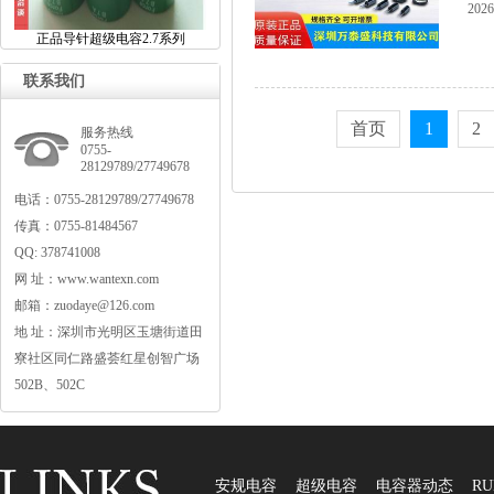
2026
正品导针超级电容2.7系列
联系我们
首页
1
2
服务热线
0755-
28129789/27749678
电话：0755-28129789/27749678
传真：0755-81484567
QQ:378741008
网址：www.wantexn.com
邮箱：zuodaye@126.com
地址：深圳市光明区玉塘街道田
寮社区同仁路盛荟红星创智广场
502B、502C
安规电容
超级电容
电容器动态
RU