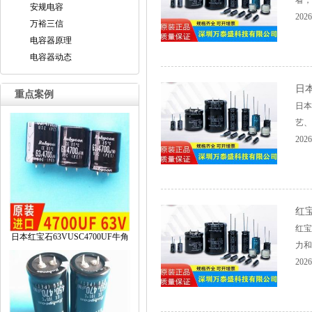
看，
安规电容
2026
万裕三信
电容器原理
电容器动态
日
重点案例
日本
艺、
2026
红
红宝
日本红宝石63VUSC4700UF牛角
力和
2026