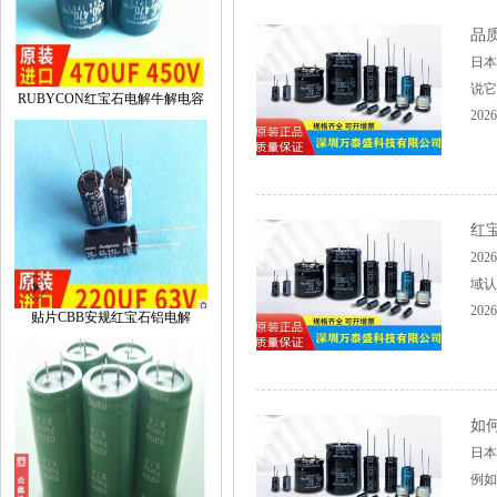
品
日本
说它质
RUBYCON红宝石电解牛解电容
2026
红宝
20
域认可
2026
贴片CBB安规红宝石铝电解
如
日本
例如