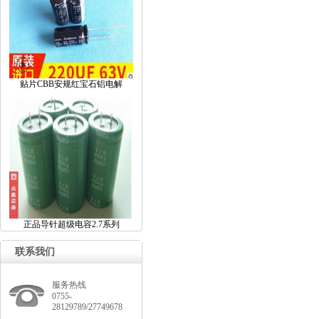
贴片CBB安规红宝石铝电解
正品导针超级电容2.7系列
联系我们
服务热线
0755-
28129789/27749678