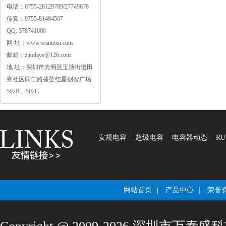
电话：0755-28129789/27749678
传真：0755-81484567
QQ:378741008
网址：www.wantexn.com
邮箱：zuodaye@126.com
地址：深圳市光明区玉塘街道田
寮社区同仁路盛荟红星创智广场
502B、502C
安规电容
超级电容
电容器动态
RU
网站首页
|
产品中心
|
荣誉