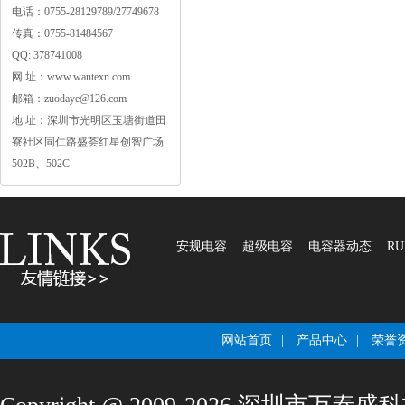
电话：0755-28129789/27749678
传真：0755-81484567
QQ:378741008
网址：www.wantexn.com
邮箱：zuodaye@126.com
地址：深圳市光明区玉塘街道田
寮社区同仁路盛荟红星创智广场
502B、502C
安规电容
超级电容
电容器动态
RU
网站首页
|
产品中心
|
荣誉