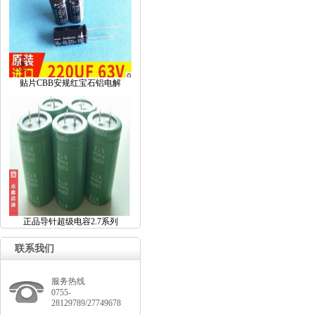
贴片CBB安规红宝石铝电解
正品导针超级电容2.7系列
联系我们
服务热线
0755-
28129789/27749678