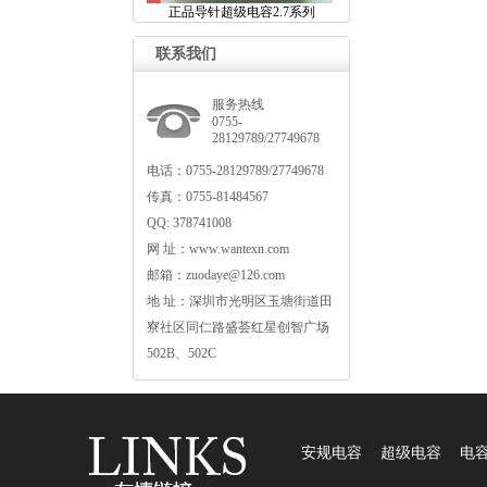
正品导针超级电容2.7系列
联系我们
服务热线
0755-
28129789/27749678
电话：0755-28129789/27749678
传真：0755-81484567
QQ:378741008
网址：www.wantexn.com
邮箱：zuodaye@126.com
地址：深圳市光明区玉塘街道田
寮社区同仁路盛荟红星创智广场
502B、502C
安规电容
超级电容
电