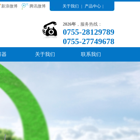
新浪微博
腾讯微博
关于我们
|
产品中心
|
2026年
，服务热线：
0755-28129789
0755-27749678
容器
关于我们
联系我们