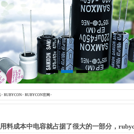
器
>
RUBYCON
>
RUBYCON官网
>
用料成本中电容就占据了很大的一部分，ruby