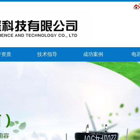
誉资质
技术指导
成功案例
电