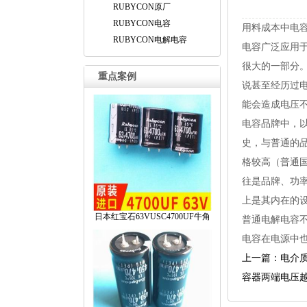
RUBYCON原厂
RUBYCON电容
用料成本中电容
RUBYCON电解电容
电容广泛应用
很大的一部分。
重点案例
说甚至经历过
能会造成电压
电容品牌中，以
史，与普通的
格较高（普通
往是品牌、功率
上是其内在的
日本红宝石63VUSC4700UF牛角
普通电解电容
电容在电源中
上一篇：电介质
容器两端电压