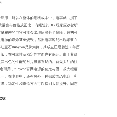
21
量应用，所以在整体的用料成本中，电容就占据了
其质量也与价格成正比，有经验的DIY玩家应该都听
质量稍差的电容可能会出现膨胀甚至暴降，最初可
致电源的爆炸甚至烧毁，劣质电容容易出现爆浆在
石Rubycon品牌为例，其成立已经超过50年历
更长，在可靠性及稳定性方面也有保证。由于其价
是其出色的性能绝对是毋庸置疑的。首先关注的往
用，rubycon官网电源的稳定与否，很大程度
之一。在电容中，还有另外一种铝质固态电容，和
故障，稳定性和寿命方面可以得到大幅提升。固态
。
数据