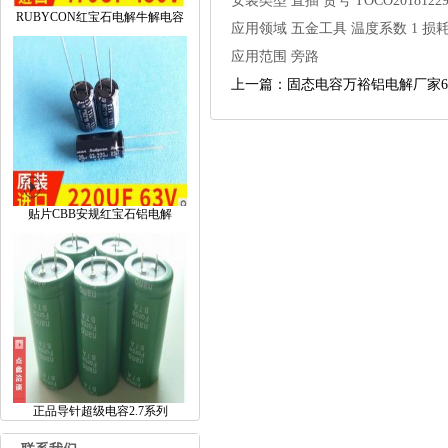
安装类型
直插
货号
TOCO20181229
RUBYCON红宝石电解牛解电容
应用领域
五金工具
温度系数
1
损
应用范围
旁路
上一篇：固态电容万裕铝电解厂家6.3V2
贴片CBB安规红宝石铝电解
正品导针超级电容2.7系列