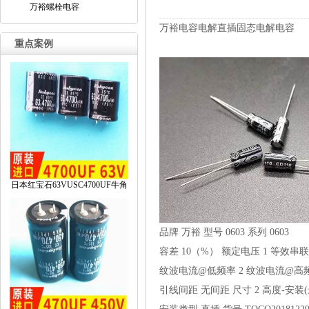
万裕螺栓电容
万裕电容电解直插固态电解电容
重点案例
日本红宝石63VUSC4700UF牛角
品牌
万裕
型号
0603
系列
0603
容差
10（%）
额定电压
1
等效串联电
纹波电流@低频率
2
纹波电流@高
引线间距
无间距
尺寸
2
高度-安装(