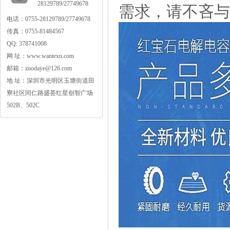
28129789/27749678
需求，请不吝与
电话：0755-28129789/27749678
传真：0755-81484567
QQ:378741008
网址：www.wantexn.com
邮箱：zuodaye@126.com
地址：深圳市光明区玉塘街道田
寮社区同仁路盛荟红星创智广场
502B、502C