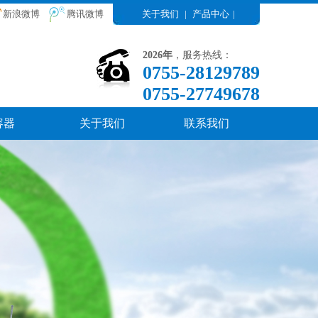
新浪微博
腾讯微博
关于我们
|
产品中心
|
2026年
，服务热线：
0755-28129789
0755-27749678
容器
关于我们
联系我们