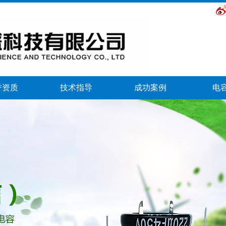
誉资质
技术指导
成功案例
电