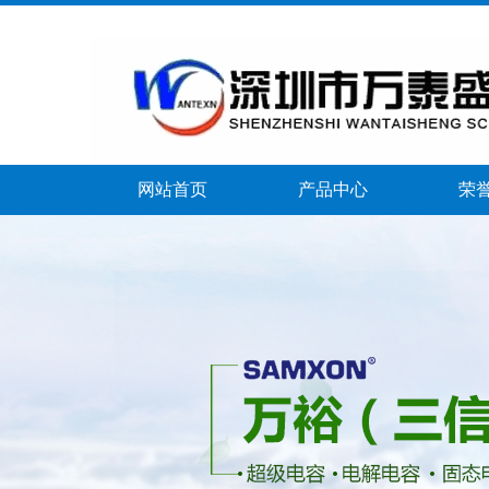
网站首页
产品中心
荣
banner