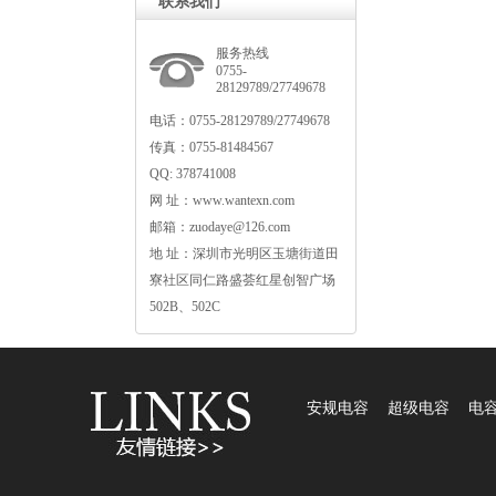
联系我们
服务热线
0755-
28129789/27749678
电话：0755-28129789/27749678
传真：0755-81484567
QQ:378741008
网址：www.wantexn.com
邮箱：zuodaye@126.com
地址：深圳市光明区玉塘街道田
寮社区同仁路盛荟红星创智广场
502B、502C
安规电容
超级电容
电