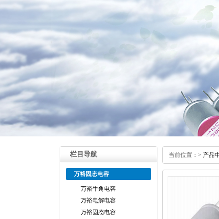
栏目导航
当前位置：
>
产品
万裕固态电容
万裕牛角电容
万裕电解电容
万裕固态电容