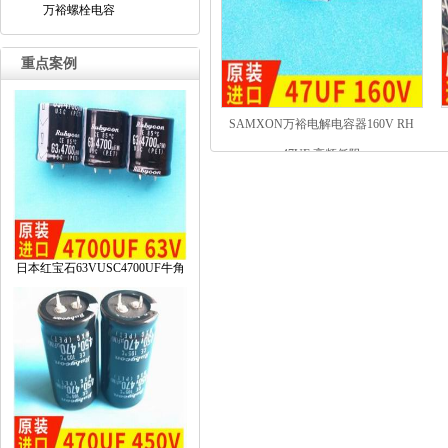
万裕螺栓电容
重点案例
SAMXON万裕电解电容器160VRH
47UF高频低阻
日本红宝石63VUSC4700UF牛角