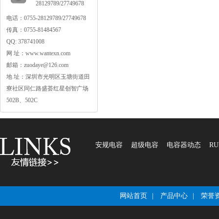
28129789/27749678
电话：0755-28129789/27749678
传真：0755-81484567
QQ:378741008
网址：www.wantexn.com
邮箱：zuodaye@126.com
地址：深圳市光明区玉塘街道田
寮社区同仁路盛荟红星创智广场
502B、502C
安规电容
超级电容
电容器动态
RU
网站首页
|
产品中心
|
荣誉