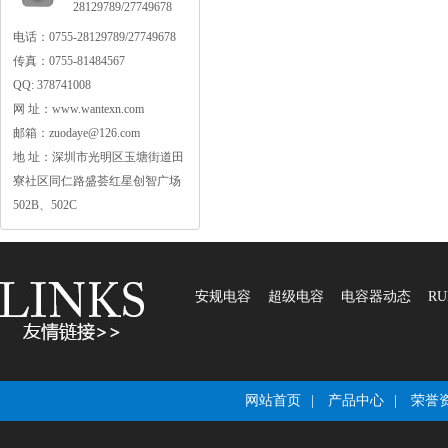
28129789/27749678
电话：0755-28129789/27749678
传真：0755-81484567
QQ:378741008
网址：www.wantexn.com
邮箱：zuodaye@126.com
地址：深圳市光明区玉塘街道田
寮社区同仁路盛荟红星创智广场
502B、502C
安规电容
超级电容
电容器动态
RU
网站首页
|
产品中心
|
荣誉