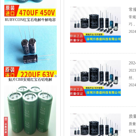
常规
常规
RUBYCON红宝石电解牛解电容
巧，
2024
20
20
丝、
贴片CBB安规红宝石铝电解
2024
质量
质量
切无