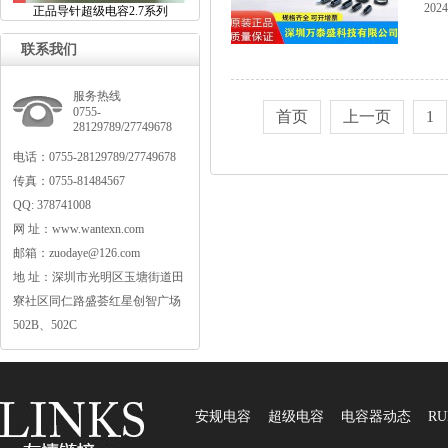
2024
正品导针超级电容2.7系列
联系我们
服务热线
0755-
首页
上一页
1
28129789/27749678
电话：0755-28129789/27749678
传真：0755-81484567
QQ:378741008
网址：www.wantexn.com
邮箱：zuodaye@126.com
地址：深圳市光明区玉塘街道田
寮社区同仁路盛荟红星创智广场
502B、502C
安规电容
超级电容
电容器动态
RU