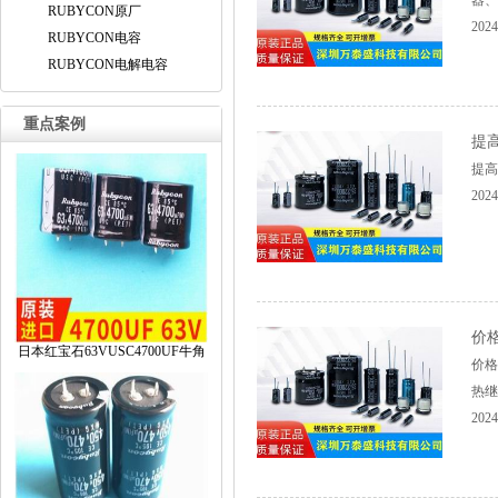
器、
RUBYCON原厂
2024
RUBYCON电容
RUBYCON电解电容
重点案例
提
提高
2024
价
日本红宝石63VUSC4700UF牛角
价格
热继
2024