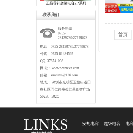
正品导针超级电容2.7系列
联系我们
服务热线
0755-
首页
28129789/27749678
电话：0755-28129789/27749678
传真：0755-81484567
QQ:378741008
网址：www.wantexn.com
邮箱：zuodaye@126.com
地址：深圳市光明区玉塘街道田
寮社区同仁路盛荟红星创智广场
502B、502C
安规电容
超级电容
电