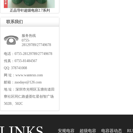
正品导针超级电容2.7系列
联系我们
服务热线
0755-
28129789/27749678
电话：0755-28129789/27749678
传真：0755-81484567
QQ:378741008
网址：www.wantexn.com
邮箱：zuodaye@126.com
地址：深圳市光明区玉塘街道田
寮社区同仁路盛荟红星创智广场
502B、502C
安规电容
超级电容
电容器动态
RU