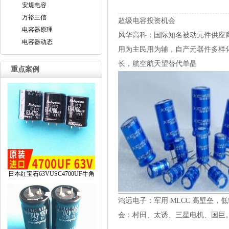
安规电容
万裕三信
超级电容投资机会
电容器原理
风华高科：国际知名被动元件供应商
电容器动态
用为主民用为辅，自产元器件多样
长，航空航天望替代单晶
重点案例
日本红宝石63VUSC4700UF牛角
鸿远电子：军用MLCC高壁垒，
会：村田、太诱、三星电机、国巨