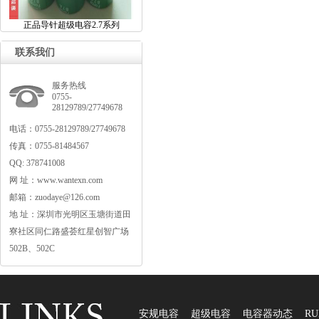
正品导针超级电容2.7系列
联系我们
服务热线
0755-
28129789/27749678
电话：0755-28129789/27749678
传真：0755-81484567
QQ:378741008
网址：www.wantexn.com
邮箱：zuodaye@126.com
地址：深圳市光明区玉塘街道田
寮社区同仁路盛荟红星创智广场
502B、502C
安规电容
超级电容
电容器动态
RU