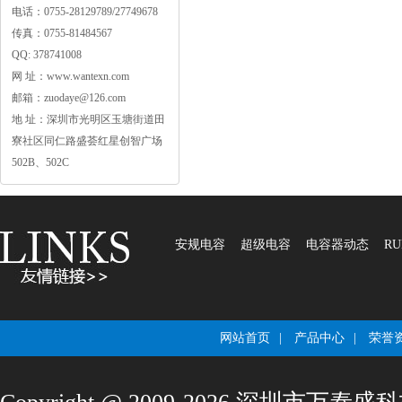
电话：0755-28129789/27749678
传真：0755-81484567
QQ:378741008
网址：www.wantexn.com
邮箱：zuodaye@126.com
地址：深圳市光明区玉塘街道田
寮社区同仁路盛荟红星创智广场
502B、502C
安规电容
超级电容
电容器动态
RU
网站首页
|
产品中心
|
荣誉