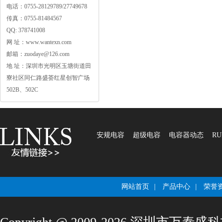
电话：0755-28129789/27749678
传真：0755-81484567
QQ:378741008
网址：www.wantexn.com
邮箱：zuodaye@126.com
地址：深圳市光明区玉塘街道田
寮社区同仁路盛荟红星创智广场
502B、502C
安规电容
超级电容
电容器动态
RU
网站首页
|
产品中心
|
荣誉