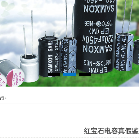
指导
>
红宝石电容真假鉴