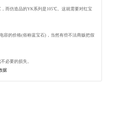
℃，而仿造品的YK系列是105℃。这就需要对红宝
电容的价格(俗称蓝宝石)，当然有些不法商贩把假
成不必要的损失。
数据