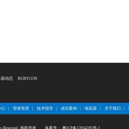
容器动态
RUBYCON
中心
|
荣誉资质
|
技术指导
|
成功案例
|
电容器
|
关于我们
|
sReserved.版权所有
备案号：
粤ICP备17054785号-1