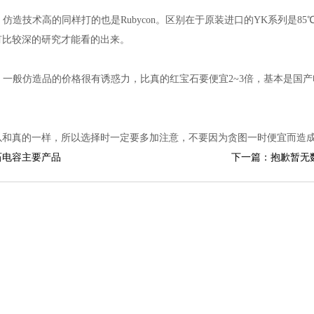
，仿造技术高的同样打的也是Rubycon。区别在于原装进口的YK系列是85
有比较深的研究才能看的出来。
，一般仿造品的价格很有诱惑力，比真的红宝石要便宜2~3倍，基本是国产
以和真的一样，所以选择时一定要多加注意，不要因为贪图一时便宜而造
石电容主要产品
下一篇：抱歉暂无