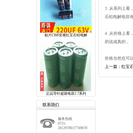
3.从系列上看
石铝电解电容
4.从价格上看
贴片CBB安规红宝石铝电解
的说成真的，
价格当然也可
上一篇：红宝
正品导针超级电容2.7系列
联系我们
服务热线
0755-
28129789/27749678