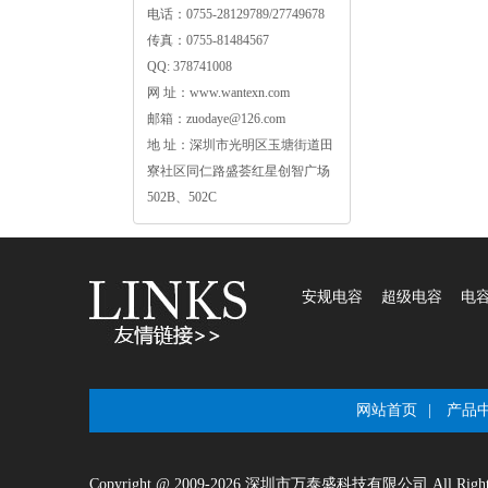
电话：0755-28129789/27749678
传真：0755-81484567
QQ:378741008
网址：www.wantexn.com
邮箱：zuodaye@126.com
地址：深圳市光明区玉塘街道田
寮社区同仁路盛荟红星创智广场
502B、502C
安规电容
超级电容
电
网站首页
|
产品
Copyright@2009-2026深圳市万泰盛科技有限公司AllRight