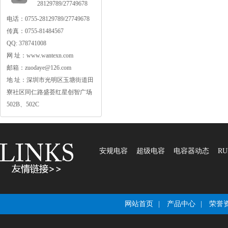
28129789/27749678
电话：0755-28129789/27749678
传真：0755-81484567
QQ:378741008
网址：www.wantexn.com
邮箱：zuodaye@126.com
地址：深圳市光明区玉塘街道田
寮社区同仁路盛荟红星创智广场
502B、502C
安规电容
超级电容
电容器动态
RU
网站首页
|
产品中心
|
荣誉