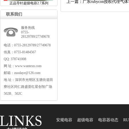
上一篇：广东rubycon授权代理
正品导针超级电容2.7系列
联系我们
服务热线
0755-
28129789/27749678
电话：0755-28129789/27749678
传真：0755-81484567
QQ:378741008
网址：www.wantexn.com
邮箱：zuodaye@126.com
地址：深圳市光明区玉塘街道田
寮社区同仁路盛荟红星创智广场
502B、502C
安规电容
超级电容
电容器动态
RU