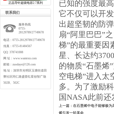
已知的强度最高
正品导针超级电容2.7系列
它不仅可以开发
联系我们
出超坚韧的防弹
服务热线
0755-
扇“阿里巴巴”
28129789/27749678
电话：0755-28129789/27749678
梯”的最重要因
传真：0755-81484567
QQ:378741008
星、长达约37
网址：www.wantexn.com
的物质“石墨烯
邮箱：zuodaye@126.com
地址：深圳市光明区玉塘街道田
空电梯”进入太
寮社区同仁路盛荟红星创智广场
502B、502C
多。为了激励科
国NASA此前还
上一篇：在石墨烯中电子能够极为高效
烯引发一轮革命