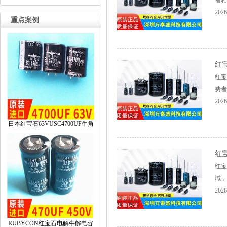
者相
2026
重点案例
红
红宝
费者
2026
日本红宝石63VUSC4700UF牛角
红
红宝
域，
2026
RUBYCON红宝石电解牛解电容