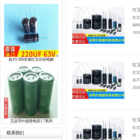
红
红宝
材料
2026
贴片CBB安规红宝石铝电解
红
红宝
在不
2026
红
正品导针超级电容2.7系列
红宝
联系我们
出，