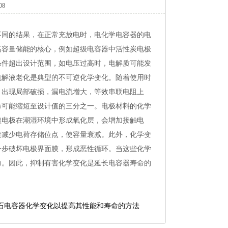
08
不同的结果，在正常充放电时，电化学电容器的电
高容量储能的核心，例如超级电容器中活性炭电极
条件超出设计范围，如电压过高时，电解质可能发
电解液老化是典型的不可逆化学变化。随着使用时
）出现局部破损，漏电流增大，等效串联电阻上
命可能缩短至设计值的三分之一。电极材料的化学
镍电极在潮湿环境中形成氧化层，会增加接触电
接减少电荷存储位点，使容量衰减。此外，化学变
一步破坏电极界面膜，形成恶性循环。当这些化学
力。因此，抑制有害化学变化是延长电容器寿命的
石电容器化学变化以提高其性能和寿命的方法