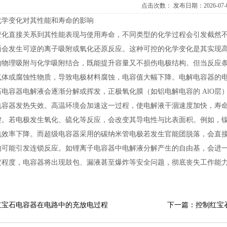
点击次数：
发布日期：2026-07-
化学变化对其性能和寿命的影响
变化直接关系到其性能表现与使用寿命，不同类型的化学过程会引发截然
面会发生可逆的离子吸附或氧化还原反应。这种可控的化学变化是其实现
的物理吸附与化学吸附结合，既能提升容量又不损伤电极结构。但当反应
气体或腐蚀性物质，导致电极材料腐蚀，电容值大幅下降。电解电容器的
石电容器电解液会逐渐分解或挥发，正极氧化膜（如铝电解电容的AlO层
电容器发热失效。高温环境会加速这一过程，使电解液干涸速度加快，寿
键。若电极发生氧化、硫化等反应，会改变其导电性与比表面积。例如，
电效率下降。而超级电容器采用的碳纳米管电极若发生官能团脱落，会直
物可能引发连锁反应。如锂离子电容器中电解液分解产生的自由基，会进
定程度，电容器将出现鼓包、漏液甚至爆炸等安全问题，彻底丧失工作能
。
红宝石电容器在电路中的充放电过程
下一篇：控制红宝