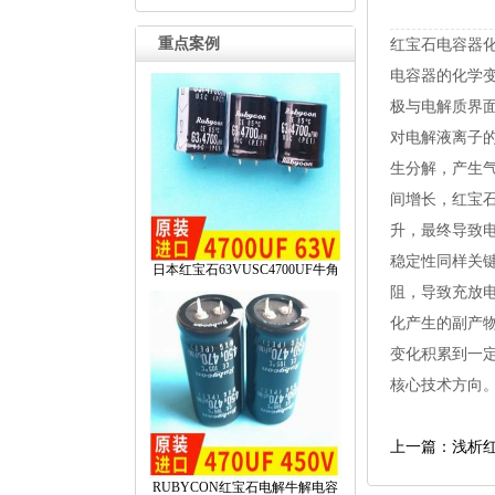
重点案例
红宝石电容器
电容器的化学
极与电解质界
对电解液离子
生分解，产生
间增长，红宝
升，最终导致
稳定性同样关
日本红宝石63VUSC4700UF牛角
阻，导致充放
化产生的副产
变化积累到一
核心技术方向
上一篇：浅析
RUBYCON红宝石电解牛解电容