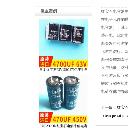
重点案例
红宝石电容器
在电子元件的
电容器），其
带正电。此时
面会发生可逆
化逆向进行。
面积会增加离子
入与脱嵌，这
日本红宝石63VUSC4700UF牛角
不可逆反应（
解质（如有机
电荷存储与释
上一篇：红宝
（temperaturec
RUBYCON红宝石电解牛解电容