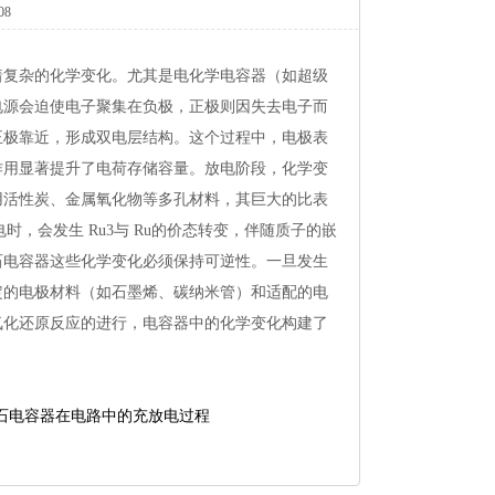
08
着复杂的化学变化。尤其是电化学电容器（如超级
电源会迫使电子聚集在负极，正极则因失去电子而
正极靠近，形成双电层结构。这个过程中，电极表
作用显著提升了电荷存储容量。放电阶段，化学变
用活性炭、金属氧化物等多孔材料，其巨大的比表
放电时，会发生Ru3与Ru的价态转变，伴随质子的嵌
石电容器这些化学变化必须保持可逆性。一旦发生
定的电极材料（如石墨烯、碳纳米管）和适配的电
氧化还原反应的进行，电容器中的化学变化构建了
石电容器在电路中的充放电过程