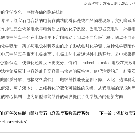
点击次数：
发布日期：2026-07-
中的化学变化：电荷存储的隐秘机制
世界里，红宝石电容器的电荷存储功能看似是纯粹的物理现象，实则暗藏
工作原理完全依赖电极与电解质之间的化学反应。当电容器充电时，外接
电解质中的离子会在电场作用下定向移动：阳离子向负极迁移，阴离子向
的化学吸附，离子与电极材料表面的原子形成临时化学键，这种化学吸附
双电层中的离子脱离电极表面，电极上的电荷通过外电路释放。若电极采
接触位点，使氧化还原反应更充分。例如，rutheniumoxide电极在充
种法拉第反应让电容器兼具高容量与快速响应特性。值得注意的是，红宝
如电解质分解、电极材料腐蚀），电容器性能会急剧下降。因此，选择稳
电解液、离子液体），是维持化学变化可控性的关键。从双电层的形成到
放的核心机制，也为新型储能器件的研发提供了化学视角的创新方向。
石电容等效串联电阻红宝石电容温度系数温度系数
下一篇：浅析红宝
haracteristics）