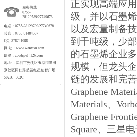
正实现高端应用
服务热线
0755-
级，并以石墨烯
28129789/27749678
以及宏量制备技
电话：0755-28129789/27749678
传真：0755-81484567
到千吨级，少部
QQ:378741008
网址：www.wantexn.com
的石墨烯企业多
邮箱：zuodaye@126.com
地址：深圳市光明区玉塘街道田
规模，但龙头企
寮社区同仁路盛荟红星创智广场
链的发展和完善
502B、502C
GrapheneMater
Materials、Vor
GrapheneFron
Square、