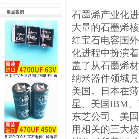
石墨烯产业化进
重点案例
大量的石墨烯核
红宝石电容国外
化进程中扮演着
盖了从石墨烯材
纳米器件领域具
日本红宝石63VUSC4700UF牛角
美国。日本在薄
星、美国IBM
东芝公司、美国
用相关的三大核
RUBYCON红宝石电解牛解电容