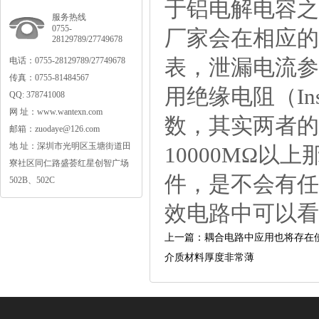
于铝电解电容之
服务热线
0755-
厂家会在相应的
28129789/27749678
表，泄漏电流参
电话：0755-28129789/27749678
传真：0755-81484567
用绝缘电阻（Insu
QQ:378741008
网址：www.wantexn.com
数，其实两者的
邮箱：zuodaye@126.com
地址：深圳市光明区玉塘街道田
10000MΩ
寮社区同仁路盛荟红星创智广场
件，是不会有任
502B、502C
效电路中可以看
上一篇：耦合电路中应用也将存在
介质材料厚度非常薄