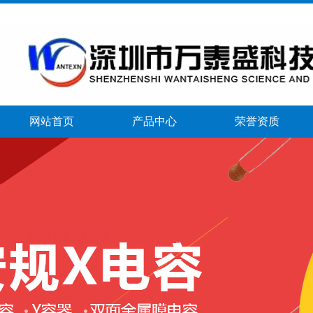
网站首页
产品中心
荣誉资质
banner