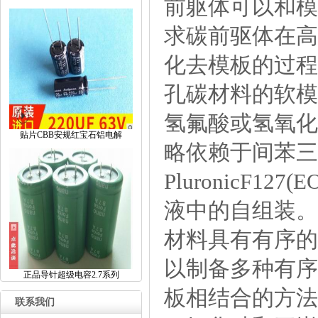
前躯体可以和模
求碳前驱体在高
化去模板的过程
孔碳材料的软模
氢氟酸或氢氧化
贴片CBB安规红宝石铝电解
略依赖于间苯三
PluronicF12
液中的自组装。
材料具有有序的
以制备多种有序
正品导针超级电容2.7系列
板相结合的方法
联系我们