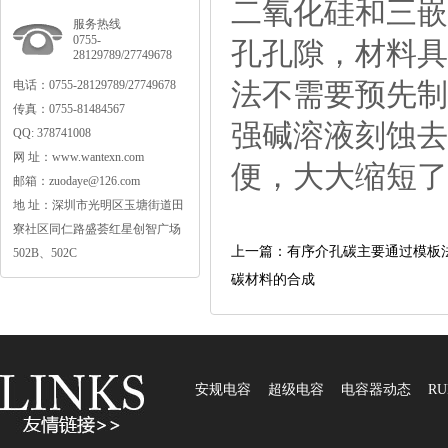
二氧化硅和三嵌
服务热线
0755-
孔孔隙，材料具
28129789/27749678
法不需要预先制
电话：0755-28129789/27749678
传真：0755-81484567
强碱溶液刻蚀去
QQ:378741008
网址：www.wantexn.com
便，大大缩短了
邮箱：zuodaye@126.com
地址：深圳市光明区玉塘街道田
寮社区同仁路盛荟红星创智广场
上一篇：有序介孔碳主要通过模板
502B、502C
碳材料的合成
安规电容
超级电容
电容器动态
RU