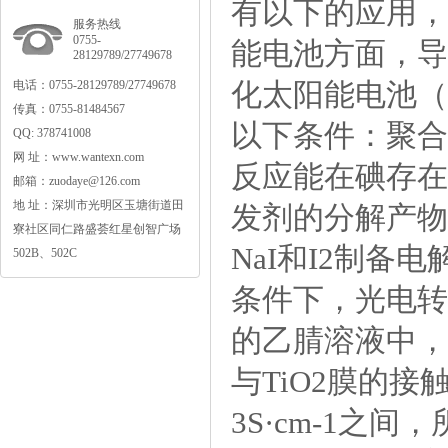
有以下的应用
服务热线
0755-
能电池方面，导
28129789/27749678
化太阳能电池（
电话：0755-28129789/27749678
传真：0755-81484567
以下条件：聚合
QQ:378741008
网址：www.wantexn.com
反应能在碘存在
邮箱：zuodaye@126.com
地址：深圳市光明区玉塘街道田
发剂的分解产物
寮社区同仁路盛荟红星创智广场
NaI和I2制备
502B、502C
条件下，光电转
的乙腈溶液中，
与TiO2膜的接
3S·cm-1之间