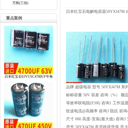
万裕(三信)
日本红宝石电解电容器50YXJ47M47
重点案例
日本红宝石63VUSC4700UF牛角
品牌
超级电容
型号
50YXJ47M
系
标称容量
50V
容差
咨询（%）
额
等效串联电阻(ESR)
咨询1
工作温
纹波电流@高频率
咨询3
阻抗
咨询
尺寸
000
高度-安装(最大值)
咨询3
货号
50YXJ47M
是否跨境货源
否